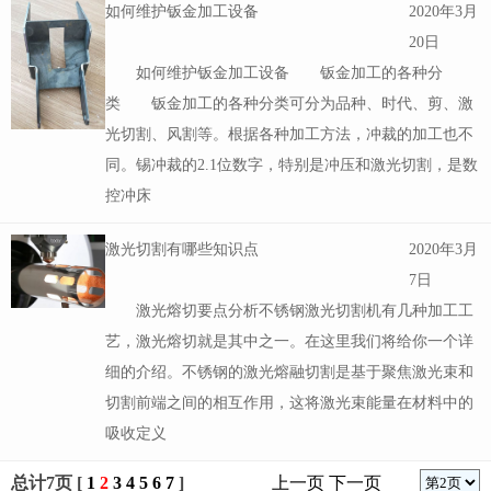
如何维护钣金加工设备
2020年3月
20日
如何维护钣金加工设备 钣金加工的各种分
类 钣金加工的各种分类可分为品种、时代、剪、激
光切割、风割等。根据各种加工方法，冲裁的加工也不
同。锡冲裁的2.1位数字，特别是冲压和激光切割，是数
控冲床
激光切割有哪些知识点
2020年3月
7日
激光熔切要点分析不锈钢激光切割机有几种加工工
艺，激光熔切就是其中之一。在这里我们将给你一个详
细的介绍。不锈钢的激光熔融切割是基于聚焦激光束和
切割前端之间的相互作用，这将激光束能量在材料中的
吸收定义
总计7页 [
1
2
3
4
5
6
7
]
上一页
下一页