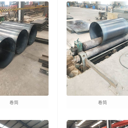
卷筒
卷筒