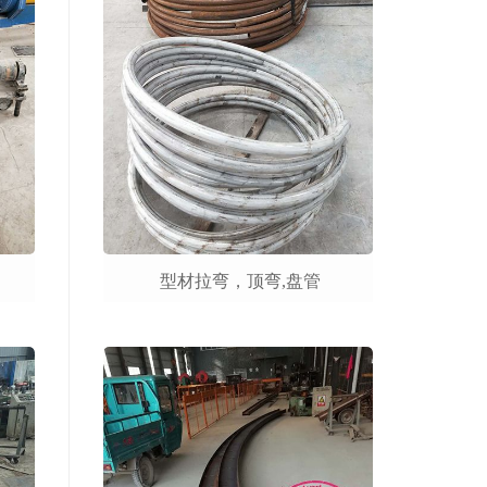
型材拉弯，顶弯,盘管