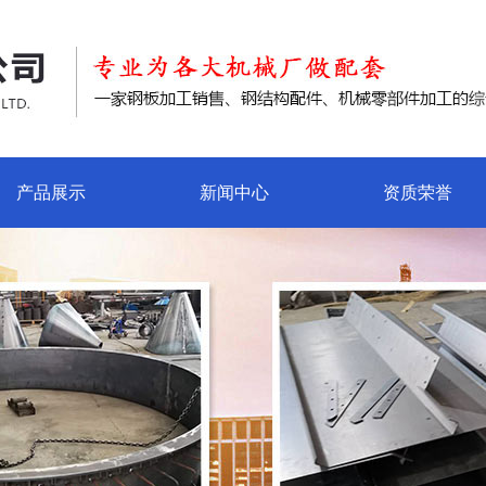
产品展示
新闻中心
资质荣誉