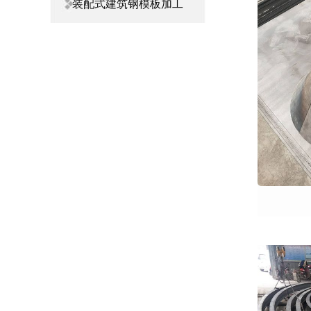
装配式建筑钢模板加工