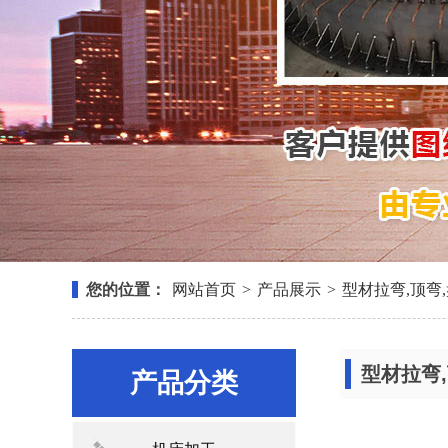
您的位置：
网站首页
>
产品展示
>
型材拉弯,顶弯,
型材拉弯,
产品分类