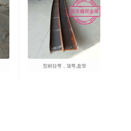
型材拉弯，顶弯,盘管