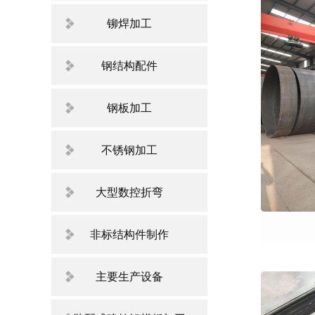
铆焊加工
钢结构配件
钢板加工
不锈钢加工
大型数控折弯
非标结构件制作
主要生产设备