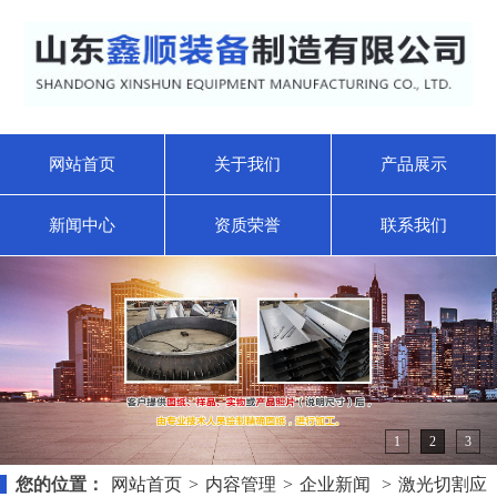
网站首页
关于我们
产品展示
新闻中心
资质荣誉
联系我们
1
2
3
您的位置：
网站首页
>
内容管理
>
企业新闻
>
激光切割应