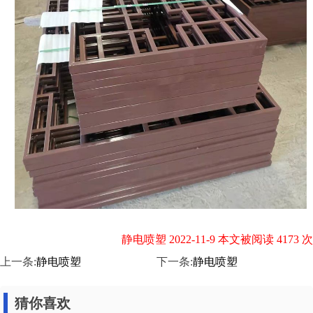
静电喷塑 2022-11-9 本文被阅读 4173 次
上一条:
静电喷塑
下一条:
静电喷塑
猜你喜欢
静电喷塑
静电喷塑
静电喷塑
静电喷塑
静电喷塑